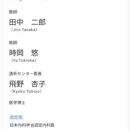
医師
田中 二郎
（Jiro Tanaka）
医師
時岡 悠
（Yu Tokioka）
透析センター医長
飛野 杏子
（Kyoko Tobino）
医学博士
認定医
日本内科学会認定内科医